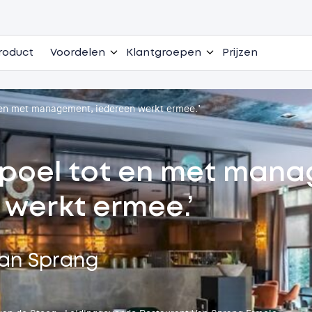
roduct
Voordelen
Klantgroepen
Prijzen
 en met management, iedereen werkt ermee.’
spoel tot en met man
 werkt ermee.’
Van Sprang