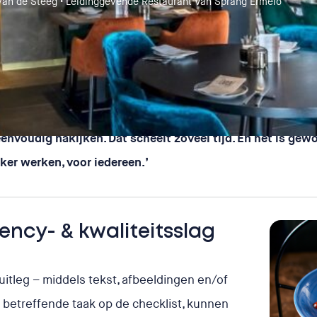
van de Steeg • Leidinggevende Restaurant Van Sprang Ermelo
et je er echt fysiek bij zijn om erop toe te zien dat iets 
eenvoudig nakijken. Dat scheelt zóveel tijd. En het is ge
ker werken, voor iedereen.’
ency- & kwaliteitsslag
uitleg – middels tekst, afbeeldingen en/of
ij betreffende taak op de checklist, kunnen