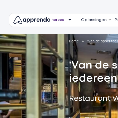
Oplossingen
P
horeca
Home
»
‘Van de spoel tot
‘Van de 
iedereen
Restaurant 