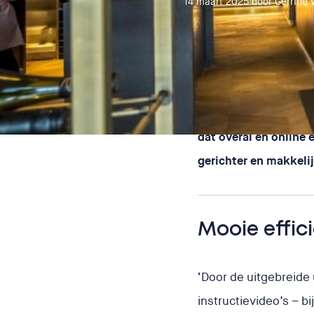
14 maart 2025
door Gerrine 
‘Normaal gesproken mo
dat overal en online 
gerichter en makkelij
Mooie effici
‘Door de uitgebreide 
instructievideo’s – b