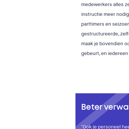
medewerkers alles zel
instructie meer nodig.
parttimers en seizoen
gestructureerde, zel
maak je bovendien oo
gebeurt, en iedereen z
Beter verw
‘Ook je personeel hee