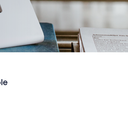
le
oor de horeca, kan een
HACCP-module
natuurlijk niet ont
kwijt.
 digitaal.