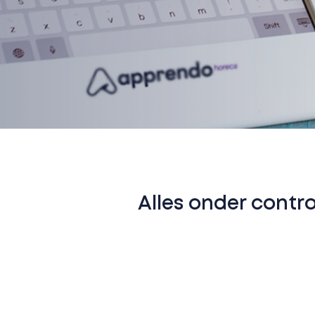
Alles onder contro
Als meest complete oplossing v
HACCP-lijsten never nooit meer 
Ze zijn namelijk – je raadt het al –