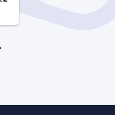
idee.
?