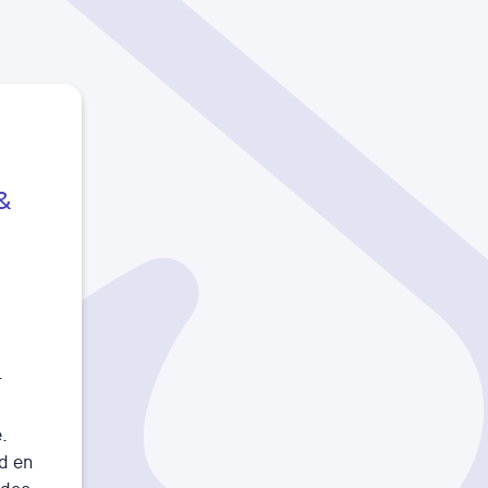
&
.
.
d en