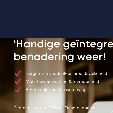
‘Handige geïntegr
benadering weer!
Borgen van voedsel- én arbeidsveiligheid
Meer bewustwording & tevredenheid
Betere naleving van wetgeving
Georganiseerder. Veiliger. En beter dan ooit.