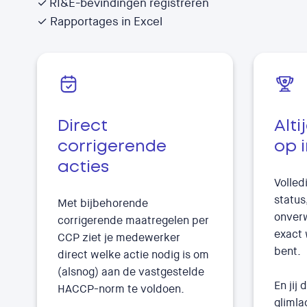
✓ RI&E-bevindingen registreren
✓ Rapportages in Excel
Direct
Alti
corrigerende
op 
acties
Volled
status,
Met bijbehorende
onver
corrigerende maatregelen per
exact 
CCP ziet je medewerker
bent.
direct welke actie nodig is om
(alsnog) aan de vastgestelde
En jij
HACCP-norm te voldoen.
glimla