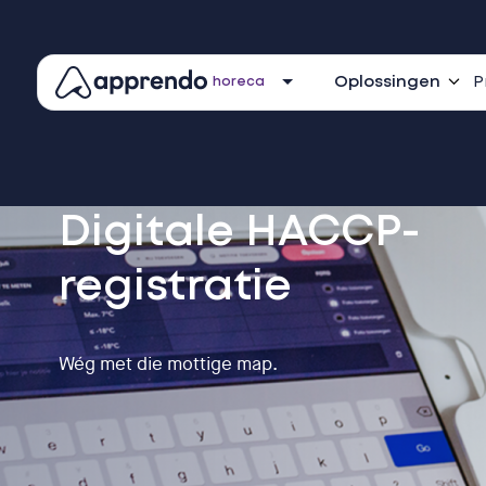
Oplossingen
P
horeca
Digitale HACCP-
registratie
Wég met die mottige map.