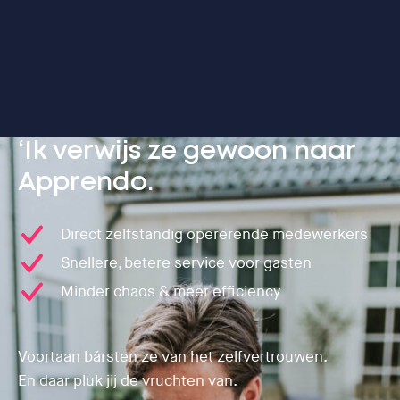
‘Ik verwijs ze gewoon naar
Apprendo.
Direct zelfstandig opererende medewerkers
Snellere, betere service voor gasten
Minder chaos & meer efficiency
Voortaan bársten ze van het zelfvertrouwen.
En daar pluk jij de vruchten van.