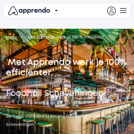
Home
»
‘Met Apprendo werk je 100% efficiënter.’
‘Met Apprendo werk je 100%
efficiënter.’
Foodhall Scheveningen
20 maart 2025
door Li Shuang Hu • Bedrijfsleider Foodhall
Scheveningen