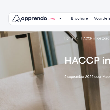
Brochure
Voordel
zorg
Home
»
HACCP in de zorg
HACCP in
5 september 2024
door Mad