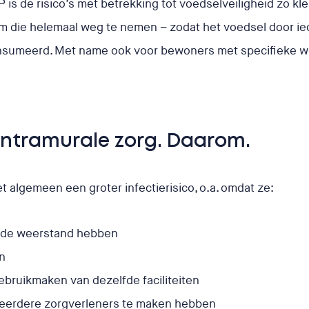
is de risico’s met betrekking tot voedselveiligheid zo kle
 om die helemaal weg te nemen – zodat het voedsel door ied
nsumeerd. Met name ook voor bewoners met specifieke we
intramurale zorg. Daarom.
 algemeen een groter infectierisico, o.a. omdat ze:
rde weerstand hebben
en
gebruikmaken van dezelfde faciliteiten
meerdere zorgverleners te maken hebben