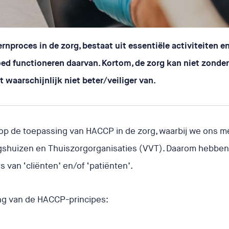
e het.
rnproces in de zorg, bestaat uit essentiële activiteiten e
goed functioneren daarvan. Kortom, de zorg kan niet zonde
 waarschijnlijk niet beter/veiliger van.
n op de toepassing van HACCP in de zorg, waarbij we ons 
gshuizen en Thuiszorgorganisaties (VVT). Daarom hebben w
s van ‘cliënten’ en/of ‘patiënten’.
ng van de HACCP-principes: