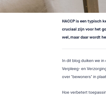
Dit is het. En zó tackel j
HACCP is een typisch ke
cruciaal zijn voor het 
wel, maar daar wordt het
In dit blog duiken we i
Verpleeg- en Verzorgin
over ‘bewoners’ in plaat
Hoe verbetert toepassi