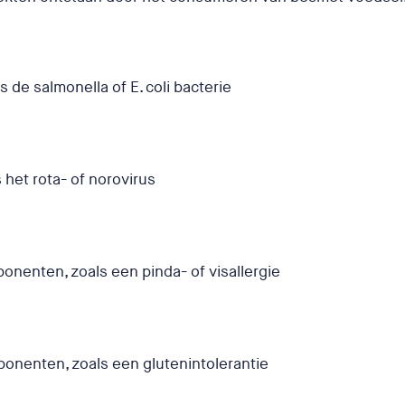
g
s de salmonella of E. coli bacterie
 het rota- of norovirus
nenten, zoals een pinda- of visallergie
e
onenten, zoals een glutenintolerantie