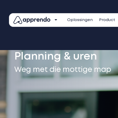
Oplossingen
Product
Planning & uren
Weg met die mottige map