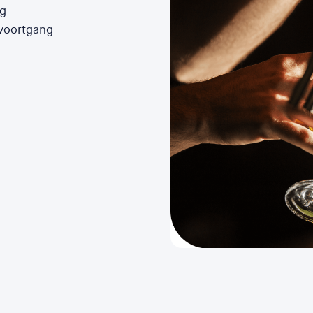
ng
 voortgang