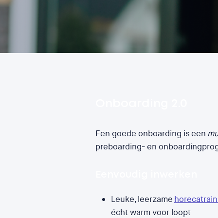
Onboarding 2.0
Een goede onboarding is een
mu
preboarding- en onboardingpro
Eenvoudig inwerken
Leuke, leerzame
horecatrai
écht warm voor loopt